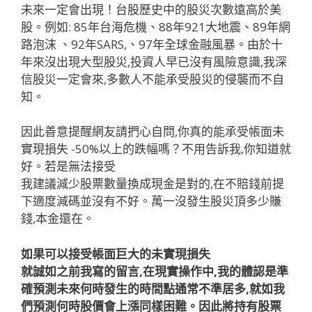
未來一定會出現！台股歷史中的股災次數遠高於美
股。例如: 85年台海危機、88年921大地震、89年網
路泡沫 、92年SARS,、97年全球金融風暴。由於十
年來沒出現大型股災,投資人早已沒有風險意識,我深
信股災一定會來,多數人不能承受股災的侵襲而不自
知。
因此善意提醒網友請捫心自問,你真的能承受帳面未
實現損失 -50%以上的跌幅嗎？不用告訴我,你知道就
好。若是無法接受
我建議減少股票數量換成現金是對的,在不賠錢前提
下適度減碼並沒有不好。萬一沒發生股災頂多少賺
錢,本金還在。
如果可以接受帳面巨大的未實現損失
就誠如之前我寫的留言,在現實操作中,我的體認是準
確預測未來何時發生的時間點通常不準居多,就如我
們預測何時股價會上漲同樣困難。因此將持有股票