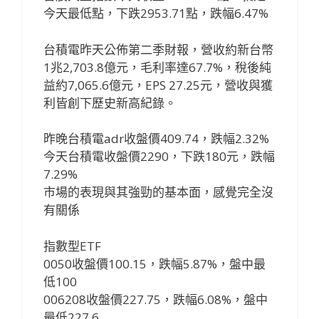
今天最低點，下跌2953.71點，跌幅6.47%
台積電昨天公佈第二季財報，營收約新台幣
1兆2,703.8億元，毛利率達67.7%，稅後純
益約7,065.6億元，EPS 27.25元，營收與獲
利皆創下歷史新高紀錄。
昨晚台積電adr收盤價409.74，跌幅2.32%
今天台積電收盤價2290，下跌180元，跌幅
7.29%
市場的表現與其強勁的基本面，感覺完全沒
有關係
指數型ETF
0050收盤價100.15，跌幅5.87%，盤中最
低100
006208收盤價227.75，跌幅6.08%，盤中
最低227.6