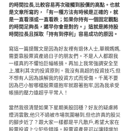
的時間拉長,比較容易再次碰觸到股價的高點。也就
是文章所寫的，「有一種方法有時候是正確的，就
是一直看漲或一直看跌；如果你持有一個固定觀點
的時間足夠長，遲早你會是對的。」這就是將持股
時間拉長且採取「持有到停利」容易成功的原因。
寫這一篇提醒文是因為好友裡有退休人士,單親媽媽,
需要靠股票資產過日子的朋友們。不是人人都跟我
一樣真的不懼怕巨幅帳損。再加上我常強調安全至
上,獲利其次的投資原則。我沒有高超的投資技巧,但
不想有人因為誤解我的投資方式而受傷。千萬不要
因為巴小智哪檔股票還抱牢就跟著抱牢,因為我承受
帳損的壓力遠超乎平常人！
當然我很清楚如果下星期美股回穩？好友的疑慮將
煙消雲散,他只不過被市場氛圍嚇到,但也許真的股災
的腳步近了？跟大家一樣都是平凡散戶,希望大家在
股票投資上少犯些錯誤。股票資產是可以讓錢增加