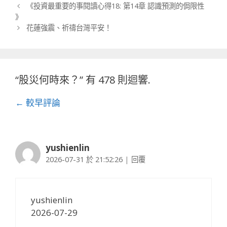
文章導航列
《投資最重要的事閱讀心得18: 第14章 認識預測的侷限性
器
》
花蓮強震、祈禱台灣平安！
“
股災何時來？
” 有 478 則迴響.
評論導航列
← 較早評論
yushienlin
2026-07-31 於 21:52:26
|
回覆
yushienlin
2026-07-29