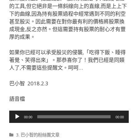
的工具,但它絕非是一條斜線向上的直線,而是上上下
下的曲線,因為持有股票過程中經常遇到不同的利空
甚至股災。因此需要在對你最有利的價格將股票換
成現金,反之亦然。但這需要持有股票的耐心才有豐
厚的成果。
如果你已經可以承受股災的侵襲,「吃得下飯、睡得
著覺、笑得出來」。那恭喜你了！我們已經是同類
人了,不需要這些提醒文。呵呵…
巴小智 2018.2.3
語音檔
音
00:00
00:00
訊
播
分類
3. 巴小智的粉絲團文章
放