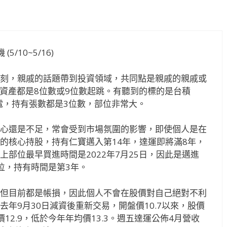
/10~5/16)
刻，親戚的話題帶到投資領域，共同點是親戚的親戚或
票資產都是8位數或9位數起跳。有聽到的標的是台積
達電，持有張數都是3位數，部位非常大。
心還是不足，常會受到市場氛圍的影響，即使個人是在
的核心持股，持有仁寶邁入第14年，達運即將滿8年，
部位最早買進時間是2022年7月25日，因此是邁進
位，持有時間是第3年。
但目前都是帳損，因此個人不會在股價對自己絕對不利
年9月30日減資後重新交易，開盤價10.7以來，股價
盤價12.9，低於今年年均價13.3。週五達運公佈4月營收