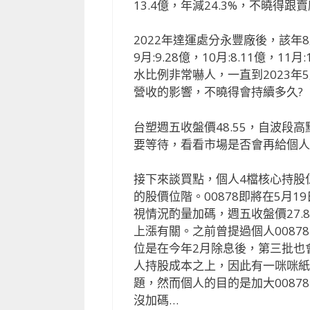
13.4億，年減24.3%，不曉得跟
2022年達運處分永豐廠後，該年
9月:9.28億，10月:8.11億，11月
水比例非常嚇人，一直到2023年
營收的影響，不曉得會持續多久?
台塑週五收盤價48.55，自波段高
要等待，看看市場是否會再給個人
接下來談買點，個人4檔核心持股
的股價位階。00878即將在5月1
視情況酌量加碼，週五收盤價27.
上漲有關。之前曾提過個人008
位是在今年2月除息後，第三批也
人持股成本之上，因此有一咪咪紙
題，然而個人的目的是加大008
沒加碼…