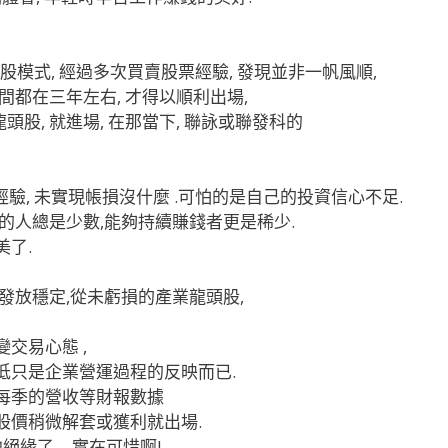
持股模式, 經過多次買賣股票經驗, 發現並非一帆風順,
間都在三年左右, 才得以順利出場,
股, 就進場, 在那當下, 聯詠或聯發科的
驗, 未實現帳損沒什麼 .可怕的是自己的投資信心不足.
錢的人總是少數,能夠持續賺錢者更是稀少.
美了.
利發放穩定,從未虧損的產業龍頭股,
交易心態 ,
低只是企業營運過程的反映而已.
業每季的營收等財報數據
股價稍微解套或獲利就出場.
絕緣了… 實在可惜啊!