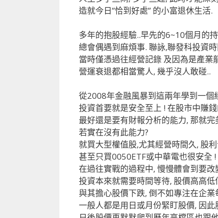
造就今日”恰到好處” 的小富退休生活.
多年的抱股經驗..
早先的6~10個月的
總會偶遇到麻煩事.
聯詠,聯發科投資時
當時僅憑過往經營記錄 及因為是產業龍頭
營運衰退都相當驚人, 幾乎沒人敢碰..
從2008年金融風暴到這兩年學到一個經
投資首要就是安全至上 ! 在股市中賺
最好還是要有財報分析的能力, 那就完
若實在沒有此能力?
就買大型權值股,尤其經營時間久, 股
甚至只買0050ETF或中華電也很安全 !
在過往實戰的過程中, 慢慢體會到要改變
投資本來就需要時間等待, 股價高高低
與其擔心股價下跌, 倒不如專注在企
一般人都是用日或月份緊盯股價, 因此
日後股價再默默爬到歷年高檔區也跟他