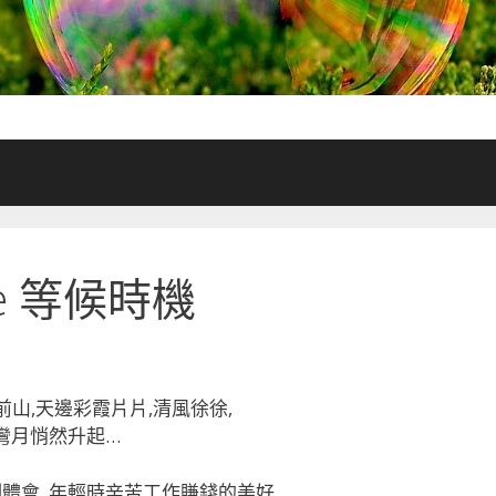
time 等候時機
山,天邊彩霞片片,清風徐徐,
輪彎月悄然升起…
刻體會, 年輕時辛苦工作賺錢的美好.