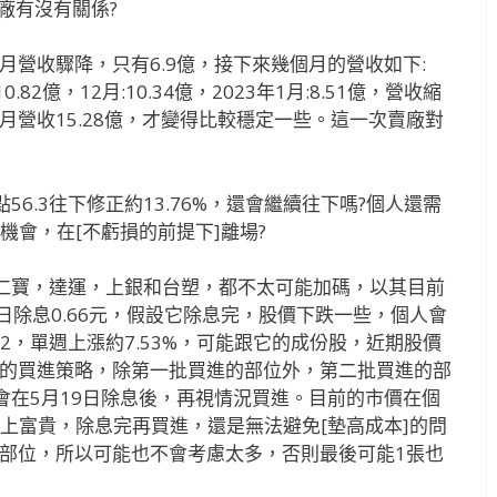
賣廠有沒有關係?
8月營收驟降，只有6.9億，接下來幾個月的營收如下:
:10.82億，12月:10.34億，2023年1月:8.51億，營收縮
5月營收15.28億，才變得比較穩定一些。這一次賣廠對
點56.3往下修正約13.76%，還會繼續往下嗎?個人還需
機會，在[不虧損的前提下]離場?
仁寶，達運，上銀和台塑，都不太可能加碼，以其目前
9日除息0.66元，假設它除息完，股價下跌一些，個人會
82，單週上漲約7.53%，可能跟它的成份股，近期股價
78的買進策略，除第一批買進的部位外，第二批買進的部
會在5月19日除息後，再視情況買進。目前的市價在個
上富貴，除息完再買進，還是無法避免[墊高成本]的問
78部位，所以可能也不會考慮太多，否則最後可能1張也