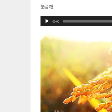
語音檔
音
00:00
訊
播
放
器