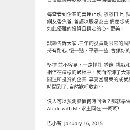
每當看到企業的營運止跌, 蒸蒸日上, 
網友香魚爸, 曾講以股息為主,價差想成
如此優雅的投資且穩定的心~ 更美 !
誠懇告訴大家 ,三年的投資期限它的風險
持有耐心, 慢一點，平靜一些
, 會讓
堅持 並不容易，一路掙扎,猶豫, 挑戰
相信在這樣的過程中，反而淬煉了大家的
關注所投資的企業. 享受當股東的成就
時間到了, 自然歡呼收割~~
沒人可以預測股價何時回漲？那就學
Abide with Me 求主同在 ~~呵呵!
巴小智 January 16, 2015