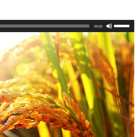
使
00:00
用
向
上/
向
下
鍵
以
提
高
或
降
低
音
量。