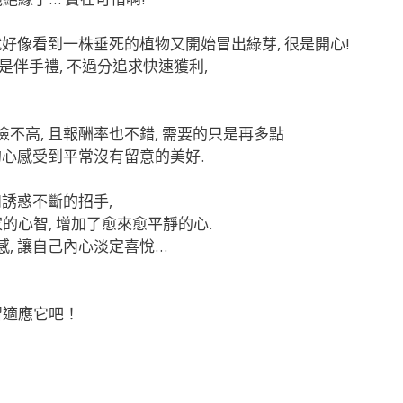
就好像看到一株垂死的植物又開始冒出綠芽, 很是開心!
是伴手禮, 不過分追求快速獲利,
不高, 且報酬率也不錯, 需要的只是再多點
你的心感受到平常沒有留意的美好.
和誘惑不斷的招手,
心智, 增加了愈來愈平靜的心.
感, 讓自己內心淡定喜悅…
習適應它吧！