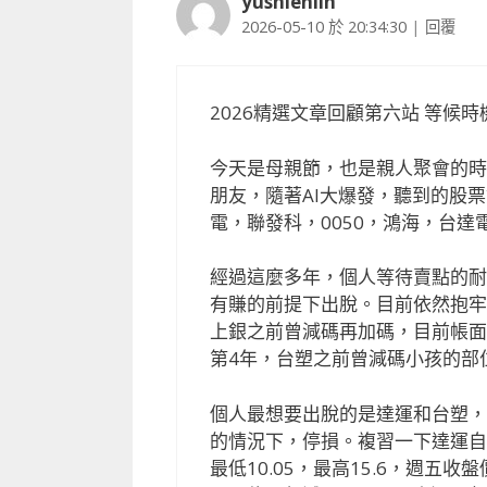
yushienlin
2026-05-10 於 20:34:30
|
回覆
2026精選文章回顧第六站 等候時機 (5
今天是母親節，也是親人聚會的時
朋友，隨著AI大爆發，聽到的股
電，聯發科，0050，鴻海，台
經過這麼多年，個人等待賣點的耐
有賺的前提下出脫。目前依然抱牢
上銀之前曾減碼再加碼，目前帳面上
第4年，台塑之前曾減碼小孩的部
個人最想要出脫的是達運和台塑，
的情況下，停損。複習一下達運自去
最低10.05，最高15.6，週五收