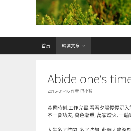
首頁
精選文章
Abide one’s 
2015-01-16
作者
巴小智
黃昏時刻,工作完畢,看著夕陽慢慢沉入前
不一會功夫, 暮色漸重, 萬家燈火, 一
人生多了些閑, 多了些趣, 此時才能深