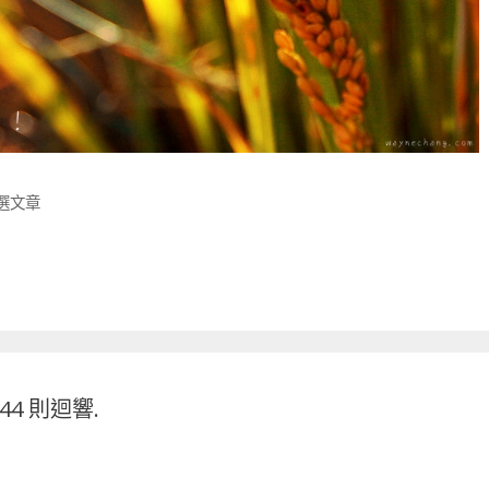
精選文章
 44 則迴響.