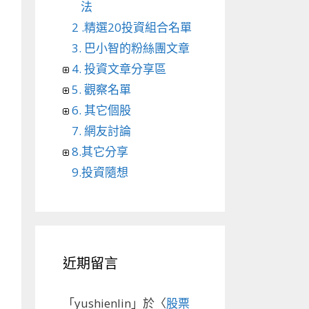
法
2 .精選20投資組合名單
3. 巴小智的粉絲團文章
4. 投資文章分享區
5. 觀察名單
6. 其它個股
7. 網友討論
8.其它分享
9.投資隨想
近期留言
「
yushienlin
」於〈
股票