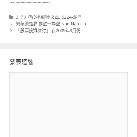
分類
3. 巴小智的粉絲團文章
,
6224-聚鼎
文章導航列
繁華總是夢 夢醒一場空 Nan Nan Lin
『股票投資檢討』 在2009年3月份
發表迴響