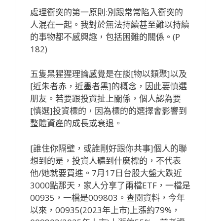
處理衝突的第一原則:別跟常常陷入衝突的
人混在一起。我對於無法持續甚至難以持續
的事物都不感興趣，包括困難的關係。(P
182)
五隻黑猩猩理論感覺是在談[物以類聚]以及
[近朱者赤，近墨者黑]的概念，因此要慎選
朋友。若要跟投資扯上關係，個人認為要
[慎選]投資標的，因為標的的選擇會影響到
整體資產的成長或衰退。
[誰住你隔壁，或誰剛好跟你共事]個人的聯
想到的是，投資人聽到什麼標的，不代表
他/她就要買進。7月17日台股大盤大跌近
3000點那天，家人分享了兩檔ETF，一檔是
00935，一檔是009803。查閱資料，今年
以來，00935(2023年上市)上漲約79%，