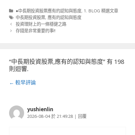
播
分類
●中長期投資股票應有的認知與態度
,
1. BLOG 精選文章
放
標籤
中長期投資股票
,
應有的認知與態度
器
文章導航列
投資理財上的一條穩健之路
存錢是非常重要的事!!
“
中長期投資股票,應有的認知與態度
” 有 198
則迴響.
評論導航列
← 較早評論
yushienlin
2026-08-04 於 21:49:28
|
回覆