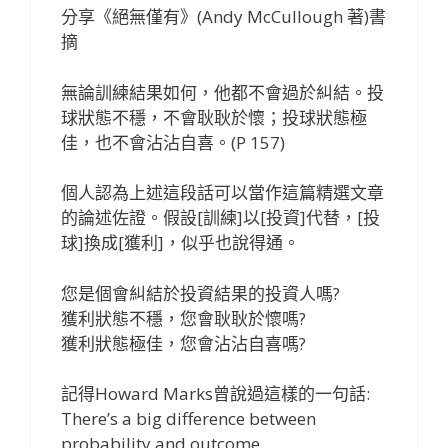
分享《絕無僅有》(Andy McCullough 著)書
摘
無論訓練結果如何，他都不會過於糾結。投
球狀態不穩，不會耿耿於懷；投球狀態極
佳，也不會沾沾自喜。(P 157)
個人認為上述這段話可以當作這篇精選文章
的論述佐證。假設[訓練]以[投資]代替，[投
球]換成[獲利]，似乎也說得通。
您是個會糾結於投資結果的投資人嗎?
獲利狀態不穩，您會耿耿於懷嗎?
獲利狀態極佳，您會沾沾自喜嗎?
記得Howard Marks曾說過這樣的一句話:
There’s a big difference between
probability and outcome.