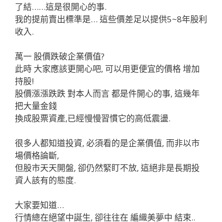
了結……這是很開心的事.
我的提前賣出標準是… 這些價差足以提供5~8年股利
收入.
萬一 股價跌破企業價值?
此時 大家應該更開心吧, 可以用更便宜的價格 增加
持股!
股價漲漲跌跌 對本人而言 都是件開心的事, 這幾年
把大量金錢
換成股票資產,已經慢慢習慣它的高低震盪.
很多人都知道投資, 必須看的是企業價值, 而非以市
場價格論斷,
但股市天天開盤, 卻仍然緊盯不放, 這絕非是長期投
資人該有的態度.
大家要知道…
行情總在絕望中誕生, 卻往往在 編織美夢中 結束..