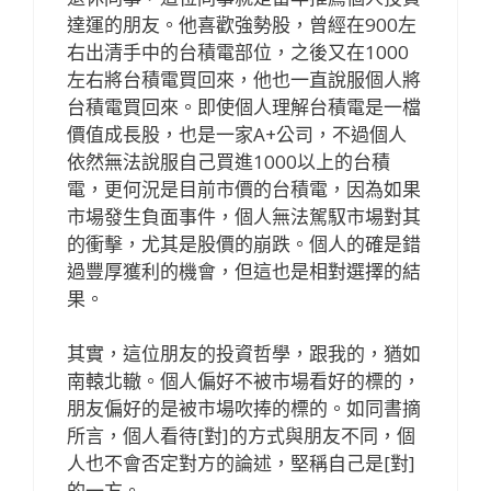
達運的朋友。他喜歡強勢股，曾經在900左
右出清手中的台積電部位，之後又在1000
左右將台積電買回來，他也一直說服個人將
台積電買回來。即使個人理解台積電是一檔
價值成長股，也是一家A+公司，不過個人
依然無法說服自己買進1000以上的台積
電，更何況是目前市價的台積電，因為如果
市場發生負面事件，個人無法駕馭市場對其
的衝擊，尤其是股價的崩跌。個人的確是錯
過豐厚獲利的機會，但這也是相對選擇的結
果。
其實，這位朋友的投資哲學，跟我的，猶如
南轅北轍。個人偏好不被市場看好的標的，
朋友偏好的是被市場吹捧的標的。如同書摘
所言，個人看待[對]的方式與朋友不同，個
人也不會否定對方的論述，堅稱自己是[對]
的一方。