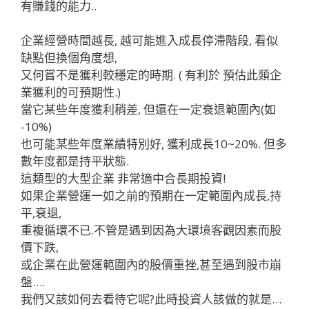
有賺錢的能力..
企業經營時間越長, 越可能進入成長停滯階段, 看似
缺點但換個角度想,
又何嘗不是獲利較穩定的時期. ( 有利於 預估此類企
業獲利的可預期性.)
當它某些年度獲利稍差, 但還在一定衰退範圍內(如
-10%)
也可能某些年度業績特別好, 獲利成長10~20%. 但多
數年度都是持平狀態.
這類型的大型企業 非常適中合長期投資!
如果企業營運一如之前的預期在一定範圍內成長,持
平,衰退,
重複循環不已.不管是遇到因為大環境客觀因素而股
價下跌,
或企業在此營運範圍內的股價重挫,甚至遇到股市崩
盤….
我們又該如何去看待它呢?
此時投資人該做的就是…