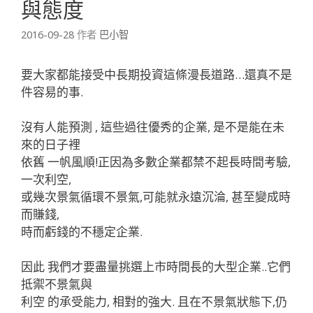
與態度
2016-09-28
作者
巴小智
要大家都能接受中長期投資這條漫長道路…還真不是
件容易的事.
沒有人能預測 , 這些過往優秀的企業, 是不是能在未
來的日子裡
依舊 一帆風順!
正因為多數企業都禁不起長時間考驗,
一次利空,
或幾次景氣循環不景氣,可能就永遠沉淪, 甚至變成時
而賺錢,
時而虧錢的不穩定企業.
因此 我們才要盡量挑選上市時間長的大型企業..
它們
抵禦不景氣與
利空 的承受能力, 相對的強大. 且在不景氣狀態下,仍