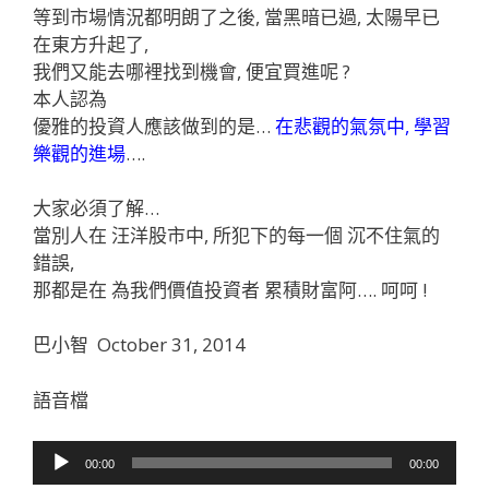
等到市場情況都明朗了之後, 當黑暗已過, 太陽早已
在東方升起了,
我們又能去哪裡找到機會, 便宜買進呢 ?
本人認為
優雅的投資人應該做到的是…
在悲觀的氣氛中, 學習
樂觀的進場
….
大家必須了解…
當別人在 汪洋股市中, 所犯下的每一個 沉不住氣的
錯誤,
那都是在 為我們價值投資者 累積財富阿…. 呵呵 !
巴小智 October 31, 2014
語音檔
音
00:00
00:00
訊