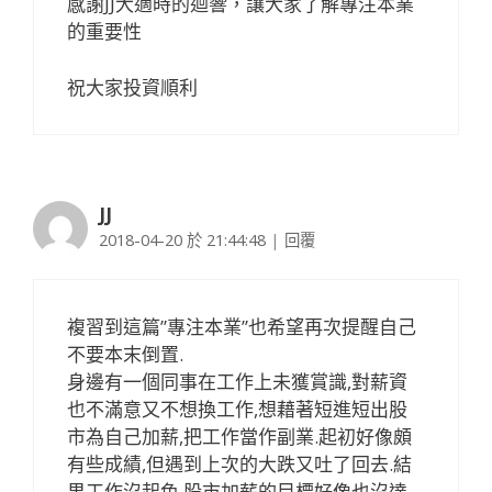
感謝JJ大適時的迴響，讓大家了解專注本業
的重要性
祝大家投資順利
JJ
2018-04-20 於 21:44:48
|
回覆
複習到這篇”專注本業”也希望再次提醒自己
不要本末倒置.
身邊有一個同事在工作上未獲賞識,對薪資
也不滿意又不想換工作,想藉著短進短出股
市為自己加薪,把工作當作副業.起初好像頗
有些成績,但遇到上次的大跌又吐了回去.結
果工作沒起色,股市加薪的目標好像也沒達