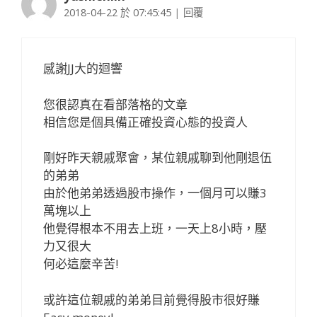
2018-04-22 於 07:45:45
|
回覆
感謝JJ大的迴響
您很認真在看部落格的文章
相信您是個具備正確投資心態的投資人
剛好昨天親戚聚會，某位親戚聊到他剛退伍
的弟弟
由於他弟弟透過股市操作，一個月可以賺3
萬塊以上
他覺得根本不用去上班，一天上8小時，壓
力又很大
何必這麼辛苦!
或許這位親戚的弟弟目前覺得股市很好賺