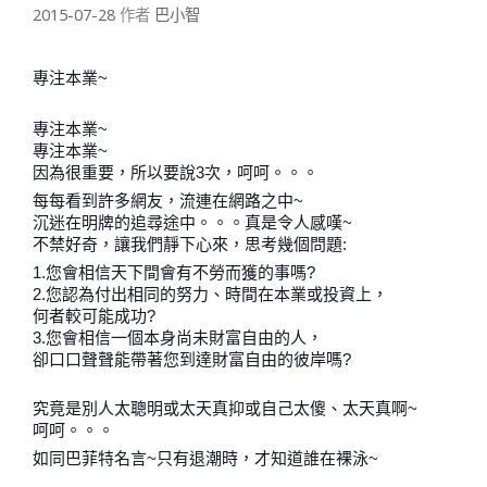
2015-07-28
作者
巴小智
專注本業~
專注本業~
專注本業~
因為很重要，所以要說3次，呵呵。。。
每每看到許多網友，流連在網路之中~
沉迷在明牌的追尋途中。。。真是令人感嘆~
不禁好奇，讓我們靜下心來，思考幾個問題:
1.您會相信天下間會有不勞而獲的事嗎?
2.您認為付出相同的努力、時間在本業或投資上，
何者較可能成功?
3.您會相信一個本身尚未財富自由的人，
卻口口聲聲能帶著您到達財富自由的彼岸嗎?
究竟是別人太聰明或太天真抑或自己太傻、太天真啊~
呵呵。。。
如同巴菲特名言~只有退潮時，才知道誰在裸泳~