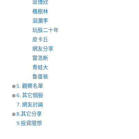
梁博欣
楓樹林
洄瀾李
玩股二十年
皮卡丘
網友分享
雷浩斯
青蛙大
魯蛋爸
5. 觀察名單
6. 其它個股
7. 網友討論
8.其它分享
9.投資隨想