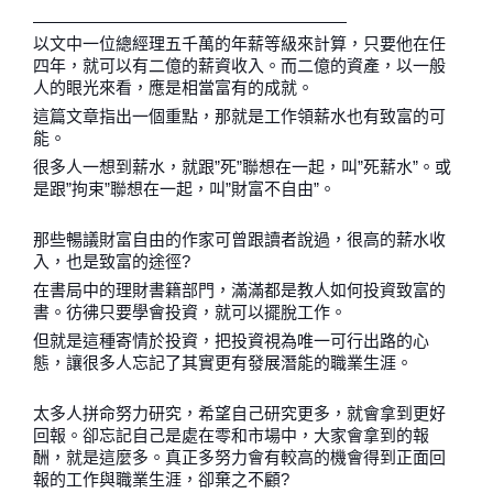
———————————————————
以文中一位總經理五千萬的年薪等級來計算，只要他在任
四年，就可以有二億的薪資收入。而二億的資產，以一般
人的眼光來看，應是相當富有的成就。
這篇文章指出一個重點，那就是工作領薪水也有致富的可
能。
很多人一想到薪水，就跟”死”聯想在一起，叫”死薪水”。或
是跟”拘束”聯想在一起，叫”財富不自由”。
那些暢議財富自由的作家可曾跟讀者說過，很高的薪水收
入，也是致富的途徑?
在書局中的理財書籍部門，滿滿都是教人如何投資致富的
書。彷彿只要學會投資，就可以擺脫工作。
但就是這種寄情於投資，把投資視為唯一可行出路的心
態，讓很多人忘記了其實更有發展潛能的職業生涯。
太多人拼命努力研究，希望自己研究更多，就會拿到更好
回報。卻忘記自己是處在零和市場中，大家會拿到的報
酬，就是這麼多。真正多努力會有較高的機會得到正面回
報的工作與職業生涯，卻棄之不顧?