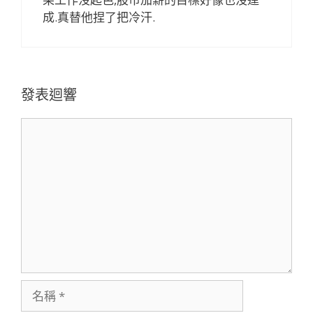
成.真替他捏了把冷汗.
發表迴響