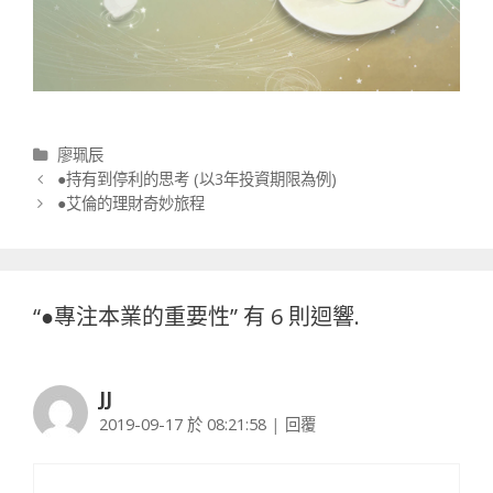
分類
廖珮辰
文章導航列
●持有到停利的思考 (以3年投資期限為例)
●艾倫的理財奇妙旅程
“
●專注本業的重要性
” 有 6 則迴響.
JJ
2019-09-17 於 08:21:58
|
回覆