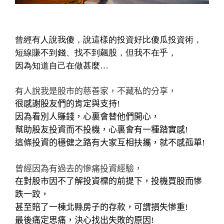
曾經有人說我傻，說這樣的投資好比傻瓜投資術，
短線賺不到錢、找不到飆股，但我不在乎，
因為知道自己在做甚麼…
有人說我是股市的慈善家，不藏私的分享，
很感謝股友們的肯定與支持
!
因為看別人賺錢，心裏會替他們開心，
幫助股友投資而不投機，心裏會有一種踏實感
!
這條投資的穩健之路有大家互相扶攜，就不感孤單
!
曾經因為有過去的慘痛投資經驗，
在對股市因不了解投資標的前提下，投機買股而慘
跌一跤，
甚至賠了一棟北縣房子的存款，可謂損失慘重
!
最後痛定思痛，決心找出失敗的原因
!