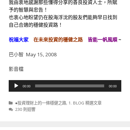
我由衷地感謝那些懂得分享的善良投資人士，所賦
予的智慧與忠告！
也衷心地盼望仍在股海浮沈的股友們能夠早日找到
自己合適的穩健投資路！
祝福大家
在未來投資的穩健之路
皆能一帆風順
~
巴小智 May 15, 2008
影音檔
音
00:00
00:00
訊
播
分類
●投資理財上的一條穩健之路
,
1. BLOG 精選文章
放
230 則迴響
器