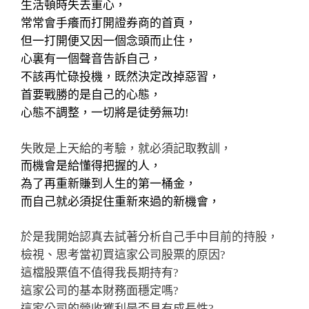
生活頓時失去重心，
常常會手癢而打開證券商的首頁，
但一打開便又因一個念頭而止住，
心裏有一個聲音告訴自己，
不該再忙碌投機，既然決定改掉惡習，
首要戰勝的是自己的心態，
心態不調整，一切將是徒勞無功
!
失敗是上天給的考驗，就必須記取教訓，
而
機會是給懂得把握的人，
為了再重新賺到人生的第一桶金，
而自己就必須捉住重新來過的新機會，
於是我開始認真去試著分析自己手中目前的持股，
檢視、思考當初買這家公司股票的原因
?
這檔股票值不值得我長期持有
?
這家公司的基本財務面穩定嗎
?
這家公司的營收獲利是否具有成長性
?