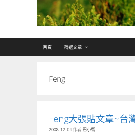
首頁
精選文章
Feng
Feng大張貼文章~
2008-12-04
作者
巴小智