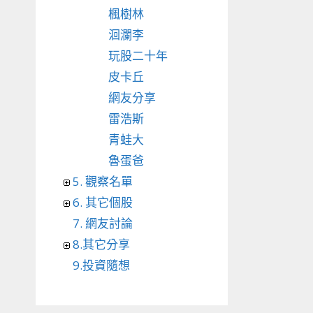
楓樹林
洄瀾李
玩股二十年
皮卡丘
網友分享
雷浩斯
青蛙大
魯蛋爸
5. 觀察名單
6. 其它個股
7. 網友討論
8.其它分享
9.投資隨想