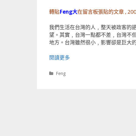
轉貼
Feng大
在留言板張貼的文章 , 2008-1
我們生活在台灣的人﹐整天被政客的
望。其實﹐台灣一點都不差﹐台灣不
地方。台灣雖然很小﹐影響卻是巨大
閱讀更多
分類
Feng