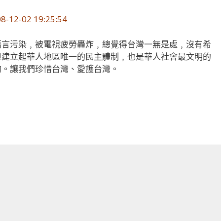
2-02 19:25:54
語言污染﹐被電視疲勞轟炸﹐總覺得台灣一無是處﹐沒有希
但建立起華人地區唯一的民主體制﹐也是華人社會最文明的
的。讓我們珍惜台灣、愛護台灣。