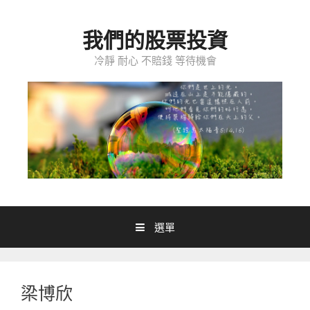
跳至內容
我們的股票投資
冷靜 耐心 不賠錢 等待機會
選單
梁博欣