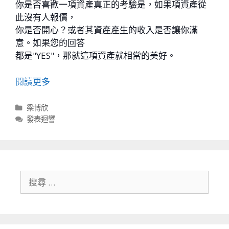
你是否喜歡一項資產真正的考驗是，如果項資產從
此沒有人報價，
你是否開心？或者其資產產生的收入是否讓你滿
意。如果您的回答
都是"YES"，那就這項資產就相當的美好。
閱讀更多
分類
梁博欣
發表迴響
搜尋關於：