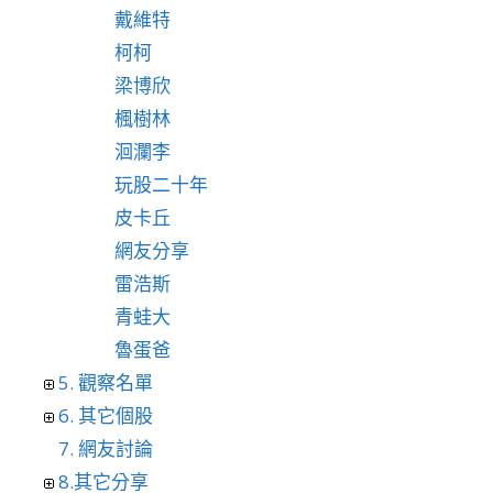
戴維特
柯柯
梁博欣
楓樹林
洄瀾李
玩股二十年
皮卡丘
網友分享
雷浩斯
青蛙大
魯蛋爸
5. 觀察名單
6. 其它個股
7. 網友討論
8.其它分享