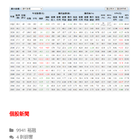
個股新聞
分類
9941 裕融
4 則迴響