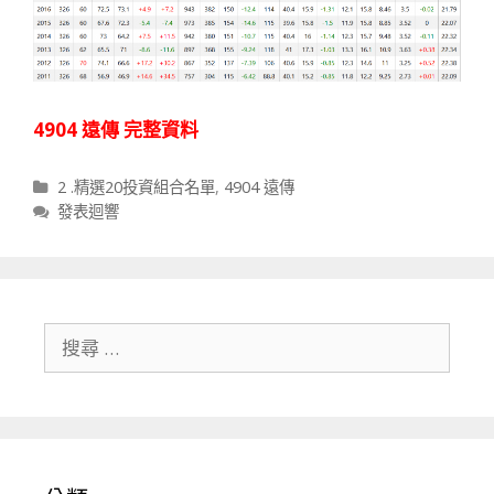
4904 遠傳 完整資料
分類
2 .精選20投資組合名單
,
4904 遠傳
發表迴響
搜尋關於：