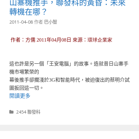
山寨機推手，聯發科的黃昏：未來
轉機在哪？
2011-04-08
作者
巴小智
作者：方儒
2011
年
04
月
08
日
來源：
環球企業家
這也許是另一個「王安電腦」的故事。造就昔日山寨手
機市場繁榮的
幕後推手卻擱淺於
3G
和智能時代，被迫復出的蔡明介試
圖扳回這一切。
閱讀更多
分類
2454 聯發科