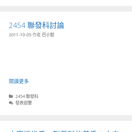
2454 聯發科討論
2011-10-05
作者
巴小智
閱讀更多
分類
2454 聯發科
發表迴響