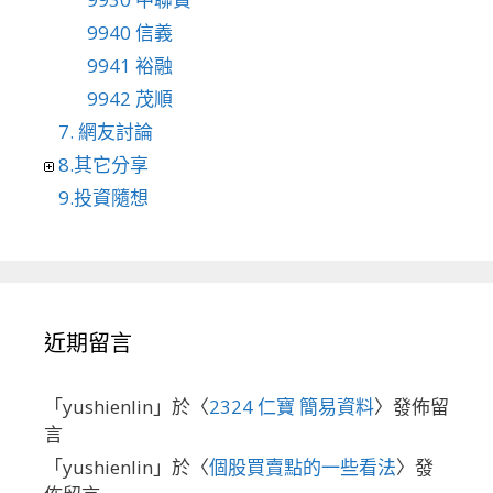
9940 信義
9941 裕融
9942 茂順
7. 網友討論
8.其它分享
9.投資隨想
近期留言
「
yushienlin
」於〈
2324 仁寶 簡易資料
〉發佈留
言
「
yushienlin
」於〈
個股買賣點的一些看法
〉發