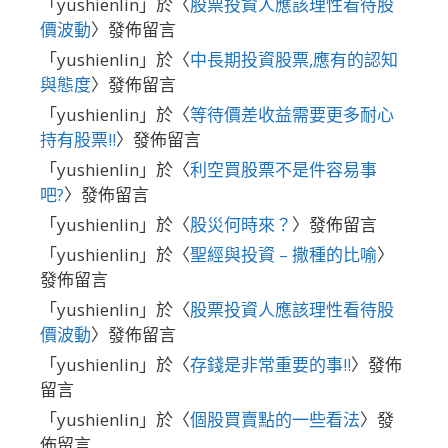
「
yushienlin
」於〈
股票投資人應該理性看待股
價波動
〉發佈留言
「
yushienlin
」於〈
中長期投資股票,應有的認知
與態度
〉發佈留言
「
yushienlin
」於〈
等待價差收益需要更多耐心
持有股票!!
〉發佈留言
「
yushienlin
」於〈
利空買股票不是件容易事
吧?
〉發佈留言
「
yushienlin
」於〈
股災何時來？
〉發佈留言
「
yushienlin
」於〈
聖經與投資 – 撒種的比喻
〉
發佈留言
「
yushienlin
」於〈
股票投資人應該理性看待股
價波動
〉發佈留言
「
yushienlin
」於〈
存錢是非常重要的事!!
〉發佈
留言
「
yushienlin
」於〈
個股買賣點的一些看法
〉發
佈留言