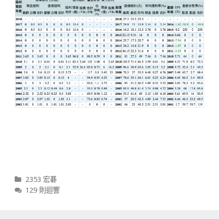
分類
2353 宏碁
129 則迴響